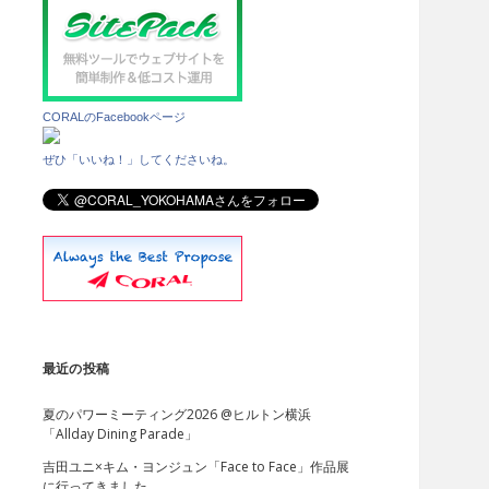
d
e
b
CORALのFacebookページ
a
ぜひ「いいね！」してくださいね。
r
最近の投稿
夏のパワーミーティング2026 @ヒルトン横浜
「Allday Dining Parade」
吉田ユニ×キム・ヨンジュン「Face to Face」作品展
に行ってきました