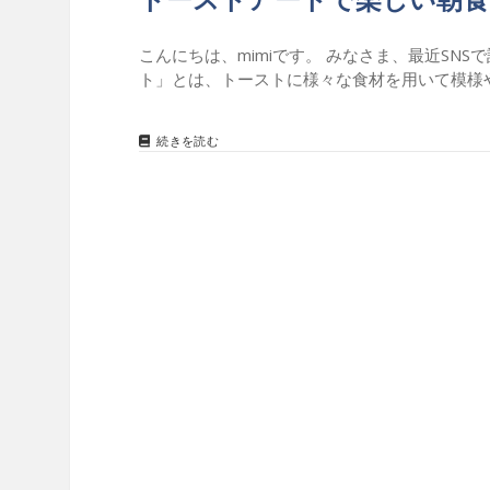
こんにちは、mimiです。 みなさま、最近SN
ト」とは、トーストに様々な食材を用いて模様
続きを読む
ト
ー
ス
ト
ア
ー
ト
で
楽
し
い
朝
食
を
。