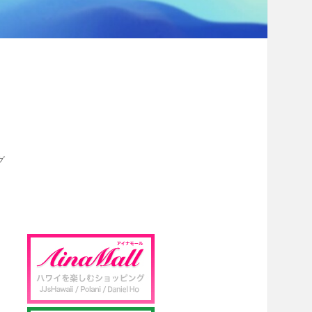
グ
S
i