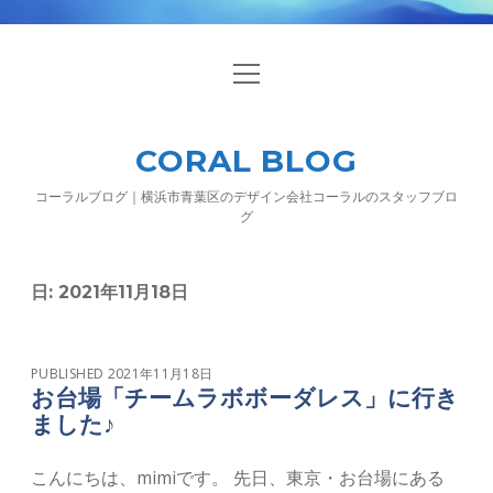
o
p
e
n
CORAL BLOG
m
e
n
コーラルブログ｜横浜市青葉区のデザイン会社コーラルのスタッフブロ
u
グ
日:
2021年11月18日
PUBLISHED 2021年11月18日
お台場「チームラボボーダレス」に行き
ました♪
こんにちは、mimiです。 先日、東京・お台場にある