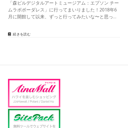
「森ビルデジタルアートミュージアム：エプソン チー
ムラボボーダレス」に行ってまいりました！2018年6
月に開館して以来、ずっと行ってみたいな〜と思っ…
続きを読む
お
台
場
「
チ
ー
ム
ラ
ボ
ボ
S
ー
ダ
i
レ
ス
」
d
に
行
き
e
ま