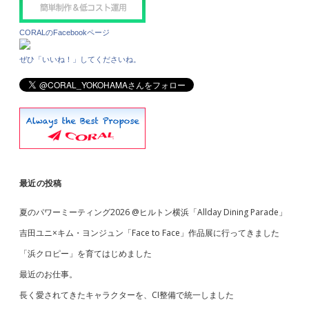
し
b
た
CORALのFacebookページ
♪
a
ぜひ「いいね！」してくださいね。
r
最近の投稿
夏のパワーミーティング2026 @ヒルトン横浜「Allday Dining Parade」
吉田ユニ×キム・ヨンジュン「Face to Face」作品展に行ってきました
「浜クロピー」を育てはじめました
最近のお仕事。
長く愛されてきたキャラクターを、CI整備で統一しました